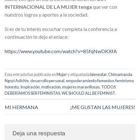
INTERNACIONAL DE LA MUJER tenga
que ver con
nuestros logros y aportes a la sociedad.
Si es de tu interés escuchar completa la conferencia a
continuación te dejo el enlace:
https://www.youtube.com/watch?v=85fqNwDKXfA
Esta entrada fue publicada en
Mujer
y etiquetada
bienestar
,
Chimamanda
Ngozi Adichie
,
desarrollo personal
,
empoderamiento femenino
,
feminismo
honesto
,
Inspiración
,
motivacion
,
mujeres maravillosas
,
TODOS
DEBERÍAMOS SER FEMINISTAS
,
WE SHOULD ALL BE FEMINIST
.
MI HERMANA
¡ME GUSTAN LAS MUJERES!
Deja una respuesta