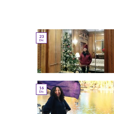
23
Dic
16
Dic