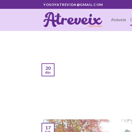
Saltar
YOSOYATREVIDA@GMAIL.COM
al
contenido
Atrévete
20
Abr
17
Feb