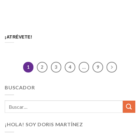
¡ATRÉVETE!
1
2
3
4
…
9
BUSCADOR
¡HOLA! SOY DORIS MARTÍNEZ