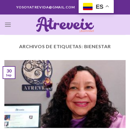
Saltar
ES
YOSOYATREVIDA@GMAIL.COM
al
contenido
ARCHIVOS DE ETIQUETAS:
BIENESTAR
30
Sep